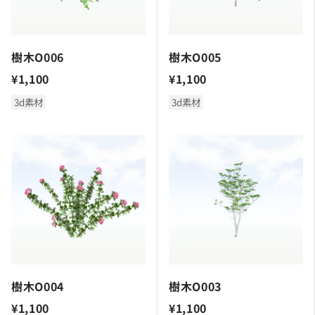
樹木O006
樹木O005
定価
定価
¥1,100
¥1,100
3d素材
3d素材
樹木O004
樹木O003
定価
定価
¥1,100
¥1,100