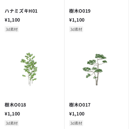
ハナミズキH01
樹木O019
定価
定価
¥1,100
¥1,100
3d素材
3d素材
樹木O018
樹木O017
定価
定価
¥1,100
¥1,100
3d素材
3d素材