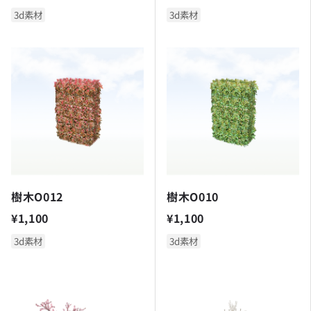
3d素材
3d素材
樹木O012
樹木O010
定価
定価
¥1,100
¥1,100
3d素材
3d素材