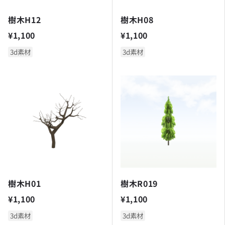
樹木H12
樹木H08
定価
定価
¥1,100
¥1,100
3d素材
3d素材
樹木H01
樹木R019
定価
定価
¥1,100
¥1,100
3d素材
3d素材