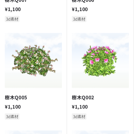
定価
定価
¥1,100
¥1,100
3d素材
3d素材
樹木Q005
樹木Q002
定価
定価
¥1,100
¥1,100
3d素材
3d素材