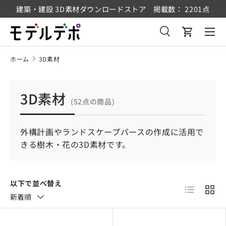
建築・建設 3D素材ダウンロードストア 掲載数： 2201点
コンテンツへスキップ
メニュ
検索
カート
検索
検索
ホーム
3D素材
3D素材
(52点の商品)
外構計画やランドスケープパースの作成に活用で
きる樹木・花の3D素材です。
以下で並べ替え
リスト
グリ
新着順