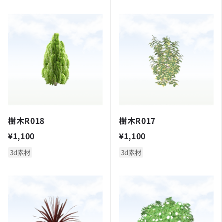
樹木R018
樹木R017
定価
定価
¥1,100
¥1,100
3d素材
3d素材