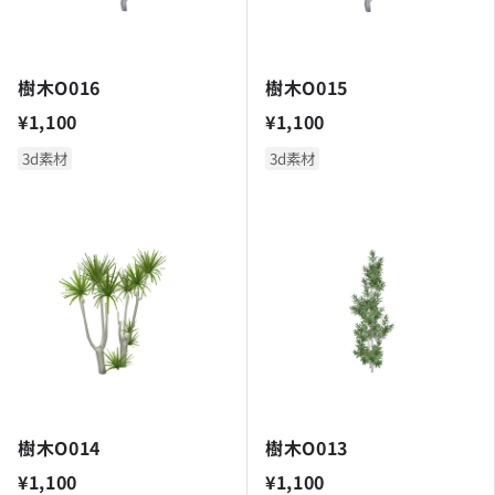
樹木O016
樹木O015
定価
定価
¥1,100
¥1,100
3d素材
3d素材
樹木O014
樹木O013
定価
定価
¥1,100
¥1,100