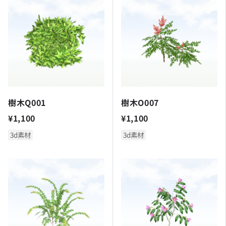
樹木Q001
樹木O007
定価
定価
¥1,100
¥1,100
3d素材
3d素材