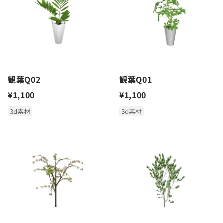
観葉Q02
観葉Q01
定価
定価
¥1,100
¥1,100
3d素材
3d素材