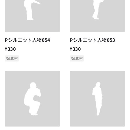
Pシルエット人物054
Pシルエット人物053
定価
定価
¥330
¥330
3d素材
3d素材