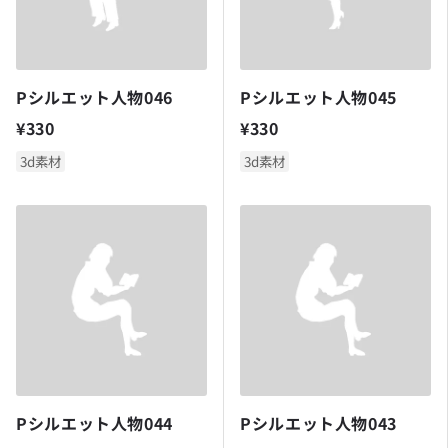
Pシルエット人物046
Pシルエット人物045
定価
定価
¥330
¥330
3d素材
3d素材
Pシルエット人物044
Pシルエット人物043