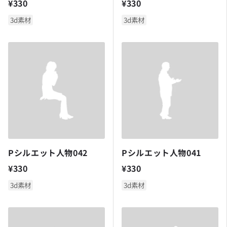
定価
定価
¥330
¥330
3d素材
3d素材
Pシルエット人物042
Pシルエット人物041
定価
定価
¥330
¥330
3d素材
3d素材