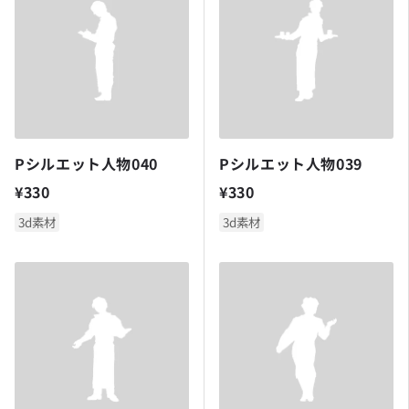
Pシルエット人物040
Pシルエット人物039
定価
定価
¥330
¥330
3d素材
3d素材