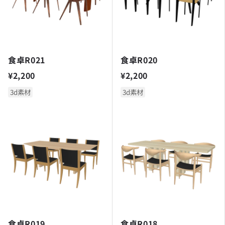
食卓R021
食卓R020
定価
定価
¥2,200
¥2,200
3d素材
3d素材
食卓R019
食卓R018