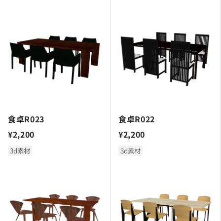
食卓R023
食卓R022
定価
定価
¥2,200
¥2,200
3d素材
3d素材