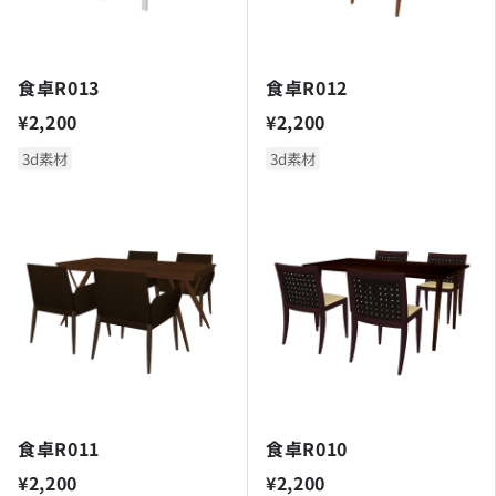
食卓R013
食卓R012
定価
定価
¥2,200
¥2,200
3d素材
3d素材
食卓R011
食卓R010
定価
定価
¥2,200
¥2,200