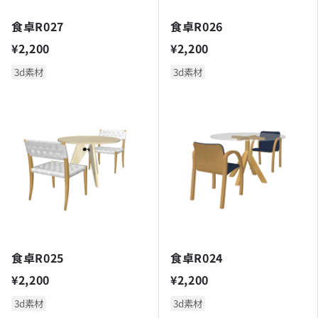
食卓R027
食卓R026
定価
定価
¥2,200
¥2,200
3d素材
3d素材
食卓R025
食卓R024
定価
定価
¥2,200
¥2,200
3d素材
3d素材