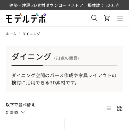
建築・建設 3D素材ダウンロードストア 掲載数： 2201点
コンテンツへスキップ
メニュ
検索
カート
検索
検索
ホーム
ダイニング
ダイニング
(71点の商品)
ダイニング空間のパース作成や家具レイアウトの
検討に活用できる3D素材です。
以下で並べ替え
リスト
グリ
新着順