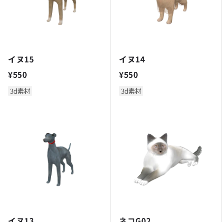
イヌ15
イヌ14
定価
定価
¥550
¥550
3d素材
3d素材
イヌ13
ネコG02