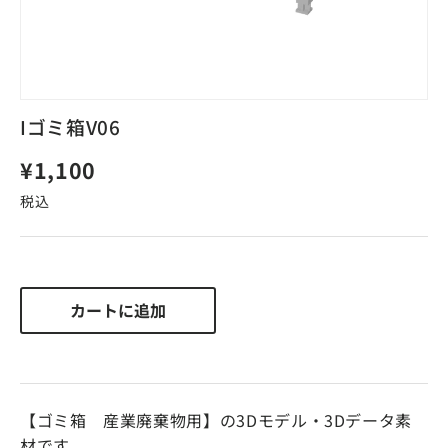
Iゴミ箱V06
定価
¥1,100
税込
カートに追加
【ゴミ箱 産業廃棄物用】の3Dモデル・3Dデータ素
材です。