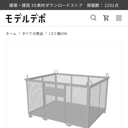
建築・建設 3D素材ダウンロードストア 掲載数： 2201点
コンテンツへスキップ
メニュ
検索
カート
検索
検索
ホーム
すべての商品
Iゴミ箱V06
商品情報にスキップ